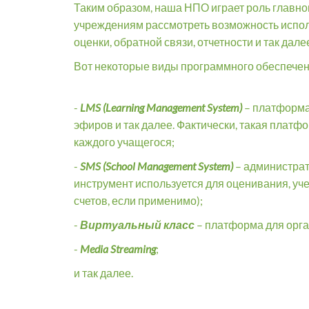
Таким образом, наша НПО играет роль главн
учреждениям рассмотреть возможность исполь
оценки, обратной связи, отчетности и так дале
Вот некоторые виды программного обеспечени
-
LMS (Learning Management System)
– платформа
эфиров и так далее. Фактически, такая платф
каждого учащегося;
-
SMS (School Management System)
– администрат
инструмент используется для оценивания, уч
счетов, если применимо);
-
Виртуальный класс
– платформа для орга
-
Media Streaming
;
и так далее.