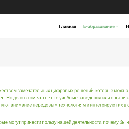
IN
Главная
Е-образование
Н
VIGATION
жеством замечательных цифровых решений, которые можно и
. Но дело в том, что не все учебные заведения или организа
еляют внимание передовым технологиям и интегрируют их в 
рые могут принести пользу нашей деятельности, почему бы н