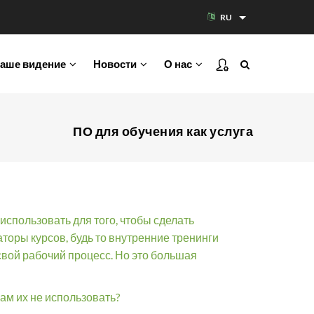
RU
Список дополнит
аше видение
Новости
О нас
ПО для обучения как услуга
спользовать для того, чтобы сделать
торы курсов, будь то внутренние тренинги
свой рабочий процесс. Но это большая
ам их не использовать?