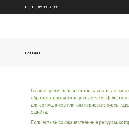
Перейти
Пн - Пн: 09:00 - 17:00
к
основному
MA
содержанию
NA
Главная
Строка
навигации
В наше время человечество располагает мно
образовательный процесс легче и эффективнее
для сотрудников или коммерческие курсы, уд
ошибка.
Если есть высококачественные ресурсы, кото