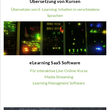
Übersetzung von Kursen
Übersetzen von E-Learning-Inhalten in verschiedene
Sprachen
eLearning SaaS Software
Wir bieten verschiedene digitale Lösungen
zur Organisation von Blended oder Online
Learning
eLearning SaaS Software
MEHR
Für interaktive Live-Online-Kurse
Media Streaming
Learning Managment Software