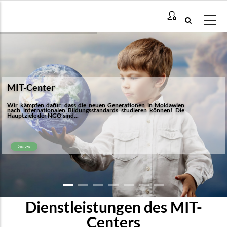
Direkt
zum
Inhalt
MIT-Center
Wir kämpfen dafür, dass die neuen Generationen in Moldawien
nach internationalen Bildungsstandards studieren können! Die
Hauptziele der NGO sind...
ÜBER UNS
Dienstleistungen des MIT-
Centers