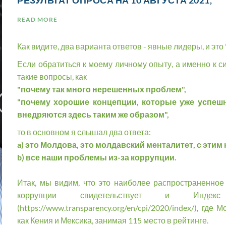
РЕЗУЛЬТАТ ОПРОСА НА 10 АВГУСТА 2021,
READ MORE
Как видите, два варианта ответов - явные лидеры, и это 
Если обратиться к моему личному опыту, а именно к с
такие вопросы, как
"почему так много нерешенных проблем",
"почему хорошие концепции, которые уже успешн
внедряются здесь таким же образом",
то в основном я слышал два ответа:
a) это Молдова, это молдавский менталитет, с этим
b) все наши проблемы из-за коррупции.
Итак, мы видим, что это наиболее распространенное
коррупции свидетельствует и Индек
(https://www.transparency.org/en/cpi/2020/index/), где
как Кения и Мексика, занимая 115 место в рейтинге.