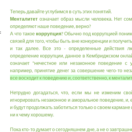
Теперь давайте углубимся в суть этих понятий.
Менталитет
означает образ мысли человека. Нет со
определяют наше поведение, верно?
:
А что такое
коррупция
? Обычно под коррупцией поним
связей для того, чтобы быть вне конкуренции и получит
и так далее. Все это - определенные действия л
определение коррупции, данное в Кембриджском онлай
означает "нечестное или незаконное поведение с 
например, принятие денег за совершение чего-то нез
все восходит к поведению и, соответственно, к менталит
Нетрудно догадаться, что, если мы не изменим св
игнорировать незаконное и аморальное поведение, и,
и будут продолжать заботиться только о своем кармане
ни к чему хорошему.
Пока кто-то думает о сегодняшнем дне, а не о завтраш